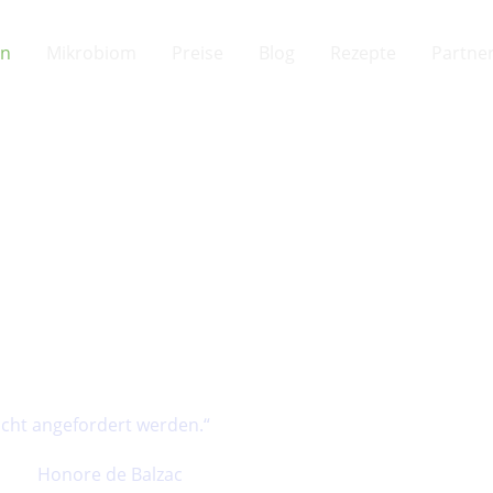
en
Mikrobiom
Preise
Blog
Rezepte
Partne
 und
nicht angefordert werden.“
Balzac