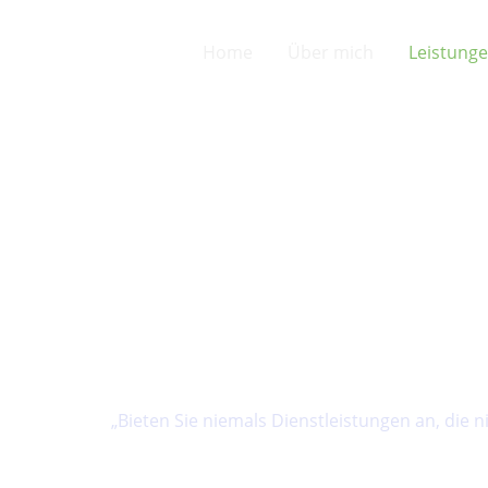
Zum
Inhalt
Home
Über mich
Leistung
springen
Leistungen
Angeboten
„Bieten Sie niemals Dienstleistungen an, die 
Honore de 